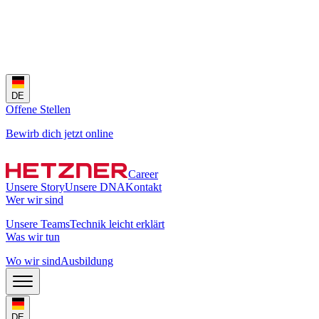
DE
Offene Stellen
Bewirb dich jetzt online
Career
Unsere Story
Unsere DNA
Kontakt
Wer wir sind
Unsere Teams
Technik leicht erklärt
Was wir tun
Wo wir sind
Ausbildung
DE