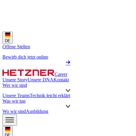
DE
Offene Stellen
Bewirb dich jetzt online
Career
Unsere Story
Unsere DNA
Kontakt
Wer wir sind
Unsere Teams
Technik leicht erklärt
Was wir tun
Wo wir sind
Ausbildung
DE