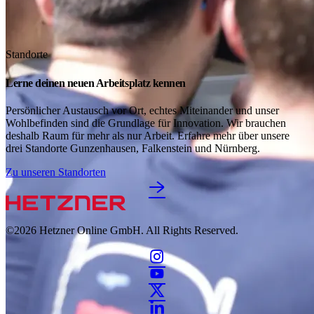
Standorte
Lerne deinen neuen Arbeitsplatz kennen
Persönlicher Austausch vor Ort, echtes Miteinander und unser
Wohlbefinden sind die Grundlage für Innovation. Wir brauchen
deshalb Raum für mehr als nur Arbeit. Erfahre mehr über unsere
drei Standorte Gunzenhausen, Falkenstein und Nürnberg.
Zu unseren Standorten
©2026
Hetzner Online GmbH. All Rights Reserved.