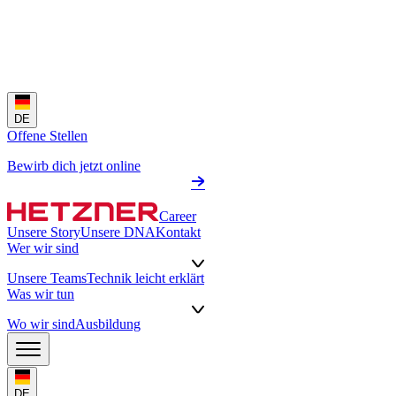
DE
Offene Stellen
Bewirb dich jetzt online
Career
Unsere Story
Unsere DNA
Kontakt
Wer wir sind
Unsere Teams
Technik leicht erklärt
Was wir tun
Wo wir sind
Ausbildung
DE