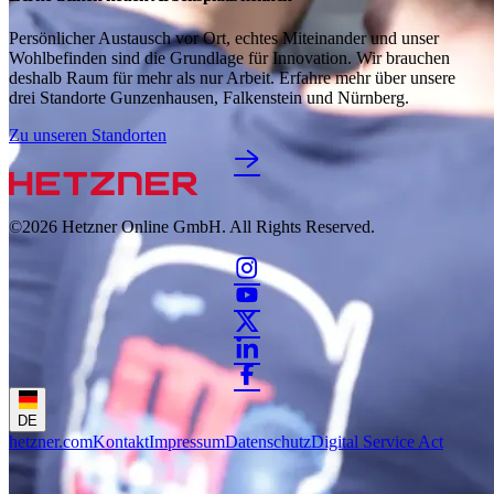
Persönlicher Austausch vor Ort, echtes Miteinander und unser
Wohlbefinden sind die Grundlage für Innovation. Wir brauchen
deshalb Raum für mehr als nur Arbeit. Erfahre mehr über unsere
drei Standorte Gunzenhausen, Falkenstein und Nürnberg.
Zu unseren Standorten
©2026
Hetzner Online GmbH. All Rights Reserved.
DE
hetzner.com
Kontakt
Impressum
Datenschutz
Digital Service Act