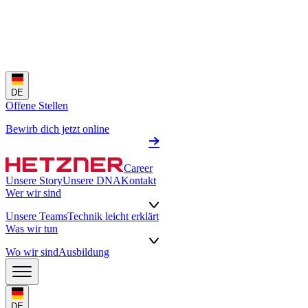
DE
Offene Stellen
Bewirb dich jetzt online
Career
Unsere Story
Unsere DNA
Kontakt
Wer wir sind
Unsere Teams
Technik leicht erklärt
Was wir tun
Wo wir sind
Ausbildung
DE