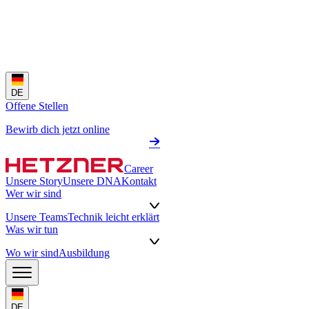
DE
Offene Stellen
Bewirb dich jetzt online
Career
Unsere Story
Unsere DNA
Kontakt
Wer wir sind
Unsere Teams
Technik leicht erklärt
Was wir tun
Wo wir sind
Ausbildung
DE