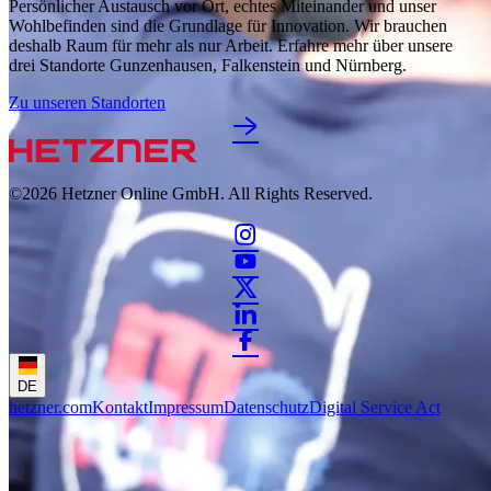
Persönlicher Austausch vor Ort, echtes Miteinander und unser
Wohlbefinden sind die Grundlage für Innovation. Wir brauchen
deshalb Raum für mehr als nur Arbeit. Erfahre mehr über unsere
drei Standorte Gunzenhausen, Falkenstein und Nürnberg.
Zu unseren Standorten
©2026
Hetzner Online GmbH. All Rights Reserved.
DE
hetzner.com
Kontakt
Impressum
Datenschutz
Digital Service Act