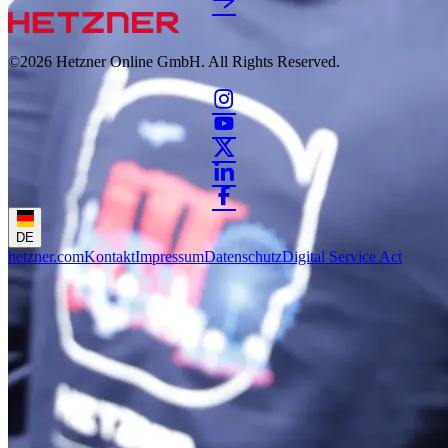
©2026
Hetzner Online GmbH. All Rights Reserved.
DE
hetzner.com
Kontakt
Impressum
Datenschutz
Digital Service Act