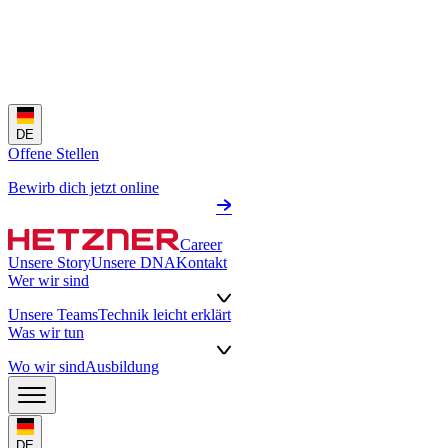
DE
Offene Stellen
Bewirb dich jetzt online
Career
Unsere Story
Unsere DNA
Kontakt
Wer wir sind
Unsere Teams
Technik leicht erklärt
Was wir tun
Wo wir sind
Ausbildung
DE