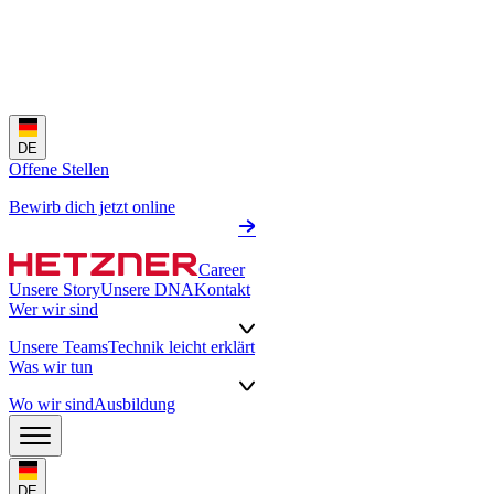
DE
Offene Stellen
Bewirb dich jetzt online
Career
Unsere Story
Unsere DNA
Kontakt
Wer wir sind
Unsere Teams
Technik leicht erklärt
Was wir tun
Wo wir sind
Ausbildung
DE