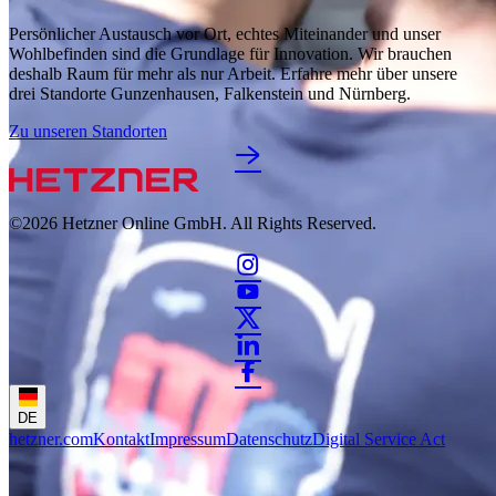
Persönlicher Austausch vor Ort, echtes Miteinander und unser
Wohlbefinden sind die Grundlage für Innovation. Wir brauchen
deshalb Raum für mehr als nur Arbeit. Erfahre mehr über unsere
drei Standorte Gunzenhausen, Falkenstein und Nürnberg.
Zu unseren Standorten
©2026
Hetzner Online GmbH. All Rights Reserved.
DE
hetzner.com
Kontakt
Impressum
Datenschutz
Digital Service Act