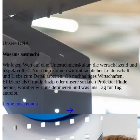
Unsere DNA
Was uns ausmacht
Wir legen Wert auf eine Unternehmenskultur, die wertschätzend und 
respektvoll ist. Nur dann können wir mit fachlicher Leidenschaft 
und Liebe zum Detail arbeiten. Ob nachhaltiges Wirtschaften, 
Effizienz als Grundprinzip oder unsere sozialen Projekte: Finde 
heraus, worüber wir uns definieren und was uns Tag für Tag 
antreibt.
Lerne uns kennen