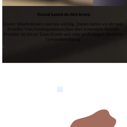
Darauf kannst du dich freuen
Unsere Mitarbeitenden sind uns wichtig. Darum bieten wir dir viele 
Benefits: Vom Kindergartenzuschuss über kostenfreie Hetzner-
Produkte bis hin zu Team-Events und einer großzügigen jährlichen 
Gewinnbeteiligung.