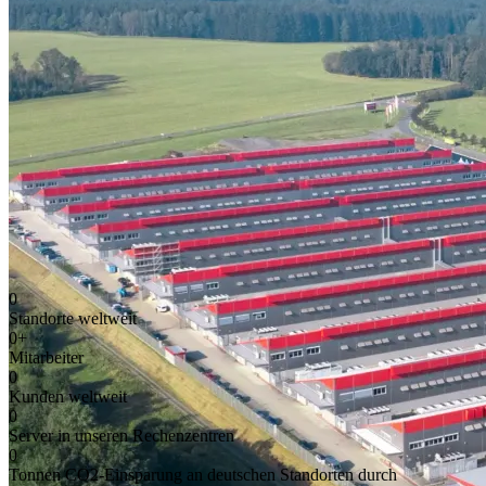
0
Standorte weltweit
0
+
Mitarbeiter
0
Kunden weltweit
0
Server in unseren Rechenzentren
0
Tonnen CO2-Einsparung an deutschen Standorten durch