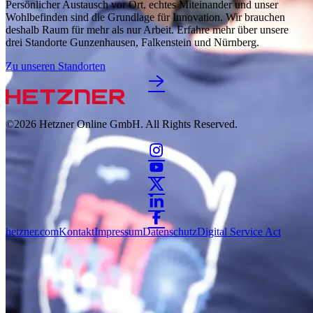
Persönlicher Austausch vor Ort, echtes Miteinander und unser
Wohlbefinden sind die Grundlage für Innovation. Wir brauchen
deshalb Raum für mehr als nur Arbeit. Erfahre mehr über unsere
drei Standorte Gunzenhausen, Falkenstein und Nürnberg.
Zu unseren Standorten
©2026
Hetzner Online GmbH. All Rights Reserved.
hetzner.com
Kontakt
Impressum
Datenschutz
Digital Service Act