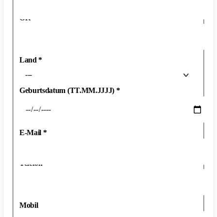
Ort
*
Land
*
---
Geburtsdatum (TT.MM.JJJJ)
*
E-Mail
*
Telefon
*
Mobil