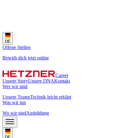
DE
Offene Stellen
Bewirb dich jetzt online
Career
Unsere Story
Unsere DNA
Kontakt
Wer wir sind
Unsere Teams
Technik leicht erklärt
Was wir tun
Wo wir sind
Ausbildung
DE