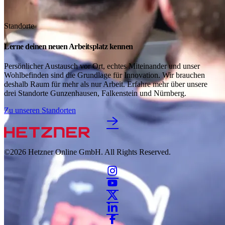
Standorte
Lerne deinen neuen Arbeitsplatz kennen
Persönlicher Austausch vor Ort, echtes Miteinander und unser
Wohlbefinden sind die Grundlage für Innovation. Wir brauchen
deshalb Raum für mehr als nur Arbeit. Erfahre mehr über unsere
drei Standorte Gunzenhausen, Falkenstein und Nürnberg.
Zu unseren Standorten
©2026
Hetzner Online GmbH. All Rights Reserved.