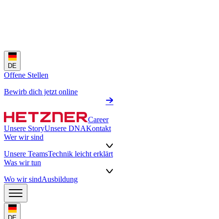
DE
Offene Stellen
Bewirb dich jetzt online
Career
Unsere Story
Unsere DNA
Kontakt
Wer wir sind
Unsere Teams
Technik leicht erklärt
Was wir tun
Wo wir sind
Ausbildung
DE