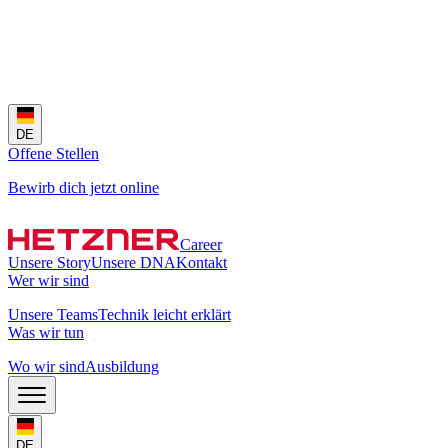
DE
Offene Stellen
Bewirb dich jetzt online
Career
Unsere Story
Unsere DNA
Kontakt
Wer wir sind
Unsere Teams
Technik leicht erklärt
Was wir tun
Wo wir sind
Ausbildung
DE