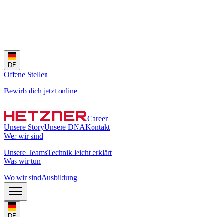
DE
Offene Stellen
Bewirb dich jetzt online
Career
Unsere Story
Unsere DNA
Kontakt
Wer wir sind
Unsere Teams
Technik leicht erklärt
Was wir tun
Wo wir sind
Ausbildung
DE