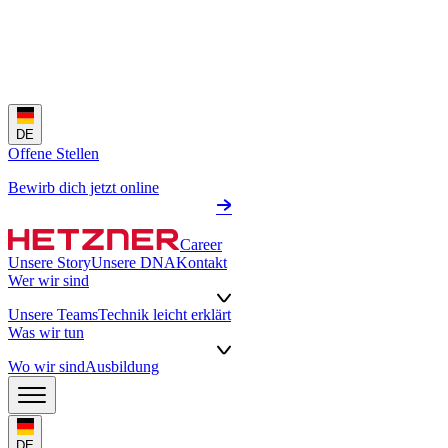
DE
Offene Stellen
Bewirb dich jetzt online
Career
Unsere Story
Unsere DNA
Kontakt
Wer wir sind
Unsere Teams
Technik leicht erklärt
Was wir tun
Wo wir sind
Ausbildung
DE