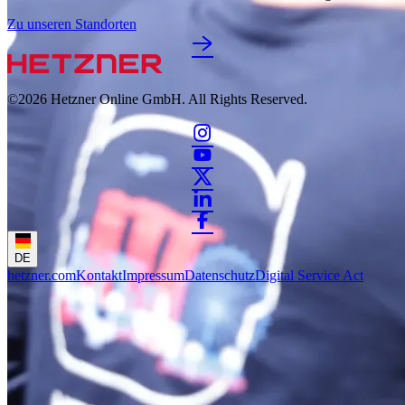
Zu unseren Standorten
©2026
Hetzner Online GmbH. All Rights Reserved.
DE
hetzner.com
Kontakt
Impressum
Datenschutz
Digital Service Act