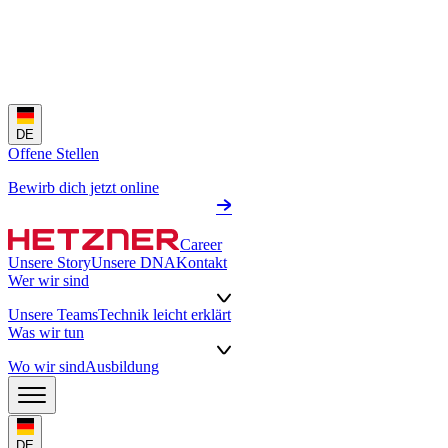
DE
Offene Stellen
Bewirb dich jetzt online
Career
Unsere Story
Unsere DNA
Kontakt
Wer wir sind
Unsere Teams
Technik leicht erklärt
Was wir tun
Wo wir sind
Ausbildung
DE