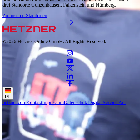
drei Standorte Gunzenhausen, Falkenstein und Nürnberg.
Zu unseren Standorten
©2026
Hetzner Online GmbH. All Rights Reserved.
DE
hetzner.com
Kontakt
Impressum
Datenschutz
Digital Service Act