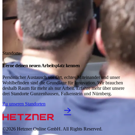
Standorte
Lerne deinen neuen Arbeitsplatz kennen
Persönlicher Austausch vor Ort, echtes Miteinander und unser
Wohlbefinden sind die Grundlage für Innovation. Wir brauchen
deshalb Raum für mehr als nur Arbeit. Erfahre mehr über unsere
drei Standorte Gunzenhausen, Falkenstein und Nürnberg.
Zu unseren Standorten
©2026
Hetzner Online GmbH. All Rights Reserved.