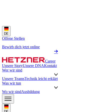
DE
Offene Stellen
Bewirb dich jetzt online
Career
Unsere Story
Unsere DNA
Kontakt
Wer wir sind
Unsere Teams
Technik leicht erklärt
Was wir tun
Wo wir sind
Ausbildung
DE