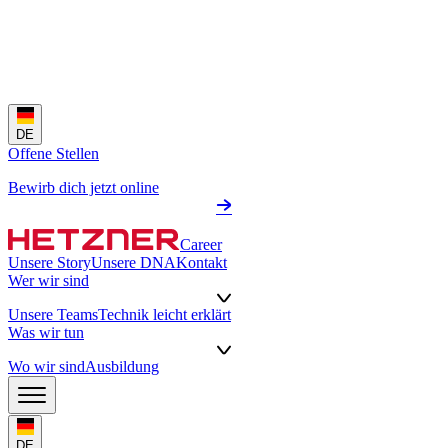
DE
Offene Stellen
Bewirb dich jetzt online
Career
Unsere Story
Unsere DNA
Kontakt
Wer wir sind
Unsere Teams
Technik leicht erklärt
Was wir tun
Wo wir sind
Ausbildung
DE