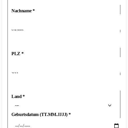
Nachname
*
Straße
*
PLZ
*
Ort
*
Land
*
---
Geburtsdatum (TT.MM.JJJJ)
*