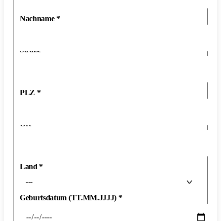
Nachname
*
Straße
*
PLZ
*
Ort
*
Land
*
---
Geburtsdatum (TT.MM.JJJJ)
*