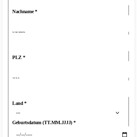
Nachname
*
Straße
*
PLZ
*
Ort
*
Land
*
---
Geburtsdatum (TT.MM.JJJJ)
*