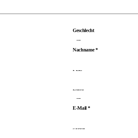
Geschlecht
---
Nachname
*
PLZ
*
Land
*
---
E-Mail
*
Mobil