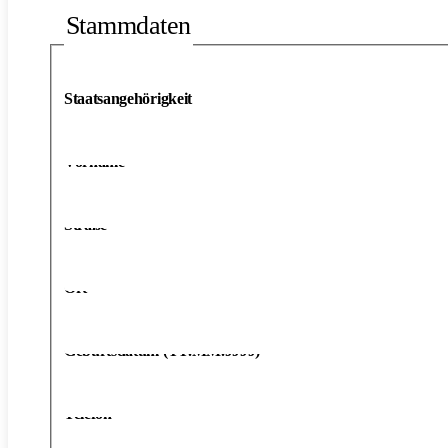
Stammdaten
Staatsangehörigkeit
Vorname
*
Straße
*
Ort
*
Geburtsdatum (TT.MM.JJJJ)
*
Telefon
*