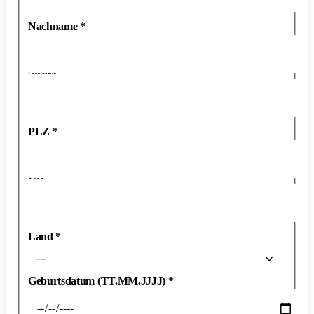
Nachname
*
Straße
*
PLZ
*
Ort
*
Land
*
---
Geburtsdatum (TT.MM.JJJJ)
*