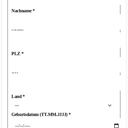
Nachname
*
Straße
*
PLZ
*
Ort
*
Land
*
---
Geburtsdatum (TT.MM.JJJJ)
*