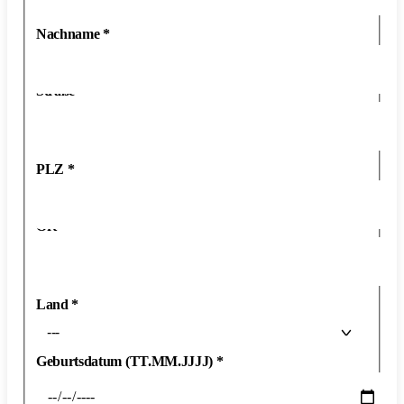
Nachname
*
Straße
*
PLZ
*
Ort
*
Land
*
---
Geburtsdatum (TT.MM.JJJJ)
*