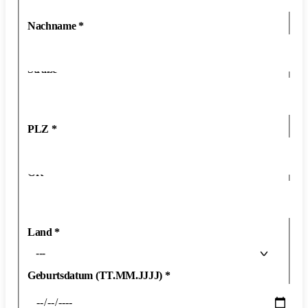
Nachname
*
Straße
*
PLZ
*
Ort
*
Land
*
---
Geburtsdatum (TT.MM.JJJJ)
*