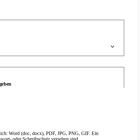
ngeben
ich: Word (doc, docx), PDF, JPG, PNG, GIF. Ein
wort- oder Schreibschutz versehen sind.