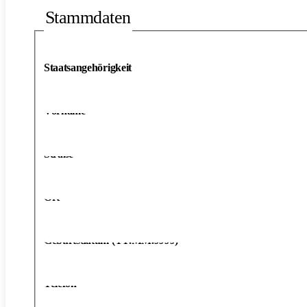
Stammdaten
Staatsangehörigkeit
Vorname
*
Straße
*
Ort
*
Geburtsdatum (TT.MM.JJJJ)
*
Telefon
*