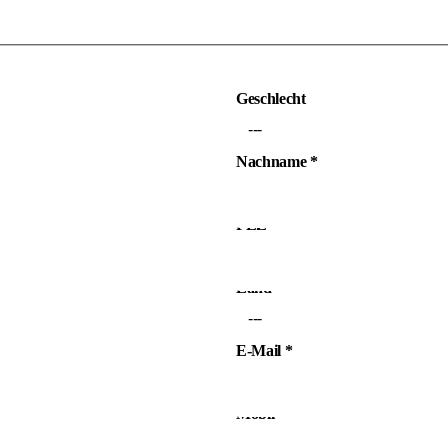
Geschlecht
---
Nachname
*
PLZ
*
Land
*
---
E-Mail
*
Mobil