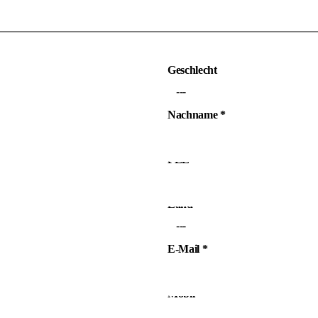
Geschlecht
---
Nachname
*
PLZ
*
Land
*
---
E-Mail
*
Mobil