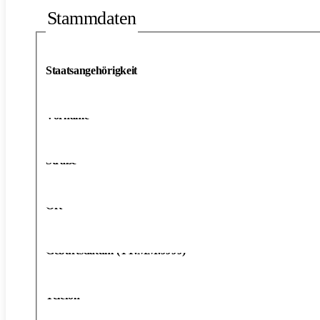
Stammdaten
Staatsangehörigkeit
Vorname
*
Straße
*
Ort
*
Geburtsdatum (TT.MM.JJJJ)
*
Telefon
*